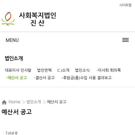
사이트맵
MENU
법인소개
대표이사 인사말
법인연혁
C.I소개
법인소식
-이사회 회의록
-예산서 공고
-결산서 공고
-후원금(품)수입 사용 결과보고
Home
› 법인소개 ›
예산서 공고
예산서 공고
ㆍTotal
0