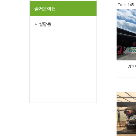
ㆍTotal
145
즐거운여행
시설활동
20