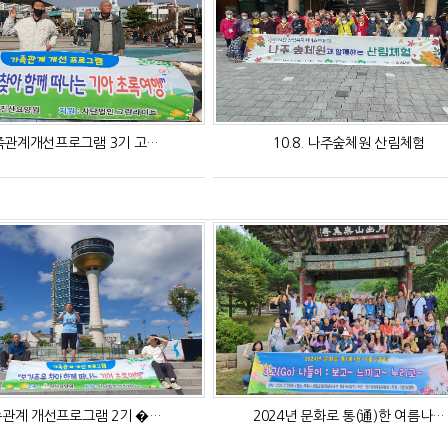
족관계개선프로그램 3기 고…
10.8. 나주숲체원 산림체험
관계 개선프로그램 2기 �…
2024년 문화로 통(通)한 여름나…