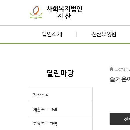
법인소개
진산요양원
|
Home
›
열린마당
즐거운
진산소식
재활프로그램
전체
교육프로그램