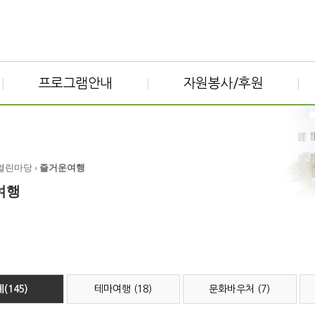
프로그램안내
자원봉사/후원
|
|
|
 열린마당 ›
즐거운여행
여행
(145)
테마여행 (18)
문화바우처 (7)