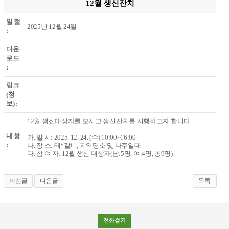
12월 생신잔치
일 정
2025년 12월 24일
:
다운
로드
:
링크
(정
보) :
12월 생신대상자를 모시고 생신잔치를 시행하고자 합니다.
내 용
가. 일 시: 2025. 12. 24. (수) 10:00~16:00
:
나. 장 소: 태*갈비, 지역명소 및 나주일대
다. 참 여 자: 12월 생신 대상자(남:5명, 여:4명, 총9명)
이전글
다음글
목록
전화걸기